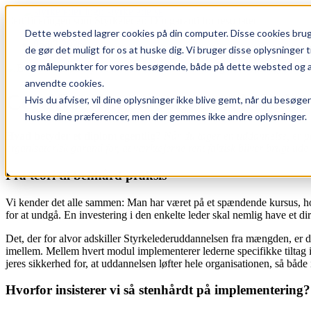
Skip
Certificeringen som Styrkeleder: Din garanti for resultater
to
Dette websted lagrer cookies på din computer. Disse cookies bruge
content
06/03/2026
de gør det muligt for os at huske dig. Vi bruger disse oplysninger 
og målepunkter for vores besøgende, både på dette websted og andr
anvendte cookies.
Certificeringen som Styrkeleder:
Hvis du afviser, vil dine oplysninger ikke blive gemt, når du besøge
huske dine præferencer, men der gemmes ikke andre oplysninger.
Hvad betyder et diplom egentlig?
Når du tager en uddannelse, er pa
organisatorisk garanti for, at værktøjerne rent faktisk bliver brugt u
Fra teori til benhård praksis
Vi kender det alle sammen: Man har været på et spændende kursus, hov
for at undgå. En investering i den enkelte leder skal nemlig have et d
Det, der for alvor adskiller Styrkelederuddannelsen fra mængden, er d
imellem. Mellem hvert modul implementerer lederne specifikke tiltag i
jeres sikkerhed for, at uddannelsen løfter hele organisationen, så både 
Hvorfor insisterer vi så stenhårdt på implementering?