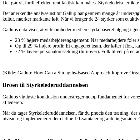
Det gør vi, fordi effekten rent faktisk kan måles. Styrkeledelse er ikke
Det anerkendte analyseinstitut Gallup har gennem mange år undersøgt v
kultur, mærker markante løft. Når vi bruger de 24 styrker som et aktivt 
Gallups data viser, at virksomheder med en styrkebaseret tilgang i ge
23 % højere medarbejderengagement: Når medarbejdere føler sig set
Op til 29 % højere profit: Et engageret team, der løfter i flok, 
72 % lavere personalomsætning (turnover): Folk bliver på en arbe
(Kilde: Gallup: How Can a Strengths-Based Approach Improve Organiz
Broen til Styrkelederuddannelsen
Gallups vigtigste konklusion understreger netop fundamentet for vores c
af lederen.
Når du tager Styrkelederuddannelsen, får du præcis den træning, der s
niveau og implementerer dem i dine 1:1-samtaler og afdelingsmøder. Cer