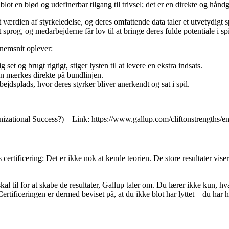
 blot en blød og udefinerbar tilgang til trivsel; det er en direkte og hån
ærdien af styrkeledelse, og deres omfattende data taler et utvetydigt sp
sprog, og medarbejderne får lov til at bringe deres fulde potentiale i sp
nnemsnit oplever:
 og brugt rigtigt, stiger lysten til at levere en ekstra indsats.
kan mærkes direkte på bundlinjen.
jdsplads, hvor deres styrker bliver anerkendt og sat i spil.
ational Success?) – Link: https://www.gallup.com/cliftonstrengths/en
ertificering: Det er ikke nok at kende teorien. De store resultater viser
kal til for at skabe de resultater, Gallup taler om. Du lærer ikke kun,
tificeringen er dermed beviset på, at du ikke blot har lyttet – du har h