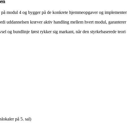
sen
r på modul 4 og bygger på de konkrete hjemmeopgaver og implementerin
Fordi uddannelsen kræver aktiv handling mellem hvert modul, garanterer vi
ivsel og bundlinje først rykker sig markant, når den styrkebaserede teori
okaler på 5. sal)