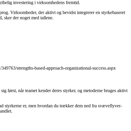
dgribelig investering i virksomhedens fremtid.
rog. Virksomheder, der aktivt og bevidst integrerer en styrkebaseret
il, sker der noget med tallene.
/349763/strengths-based-approach-organizational-success.aspx
 sig først, når teamet kender deres styrker, og metoderne bruges aktivt
 hvad styrkerne er, men hvordan du trækker dem ned fra svæveflyver-
andlet.