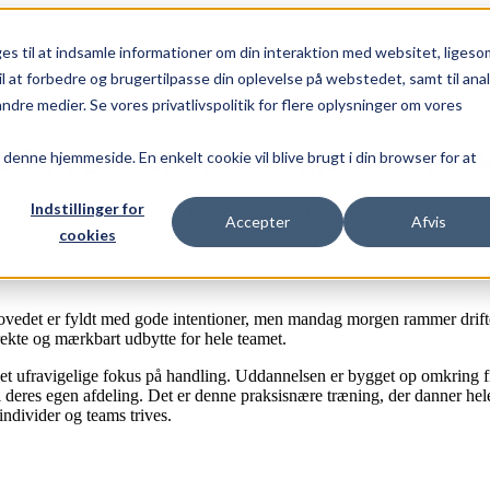
s til at indsamle informationer om din interaktion med websitet, ligeso
til at forbedre og brugertilpasse din oplevelse på webstedet, samt til ana
e medier. Se vores privatlivspolitik for flere oplysninger om vores
 Din garanti for resultater i prak
r denne hjemmeside. En enkelt cookie vil blive brugt i din browser for at
Indstillinger for
piret ofte beviset på, at du kender teorien. Men på Styrkelederuddannels
Accepter
Afvis
de i hverdagen, hvor de gør en mærkbar forskel for teamet.
cookies
edet er fyldt med gode intentioner, men mandag morgen rammer driften,
irekte og mærkbart udbytte for hele teamet.
et ufravigelige fokus på handling. Uddannelsen er bygget op omkring fi
 deres egen afdeling. Det er denne praksisnære træning, der danner hele 
individer og teams trives.