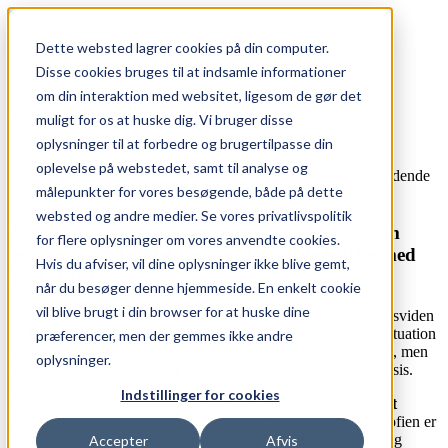
Skip
to
Dette websted lagrer cookies på din computer.
content
Disse cookies bruges til at indsamle informationer
0,00
kr.
0
Cart
om din interaktion med websitet, ligesom de gør det
Anerkendelse i praksis
muligt for os at huske dig. Vi bruger disse
10/09/2025
oplysninger til at forbedre og brugertilpasse din
oplevelse på webstedet, samt til analyse og
målepunkter for vores besøgende, både på dette
websted og andre medier. Se vores privatlivspolitik
Anerkendende ledelse i praksis: Byg bro mellem
for flere oplysninger om vores anvendte cookies.
teori om anerkendelse og praksis driftsledelse med
Hvis du afviser, vil dine oplysninger ikke blive gemt,
styrkeledelse
når du besøger denne hjemmeside. En enkelt cookie
vil blive brugt i din browser for at huske dine
Mange ledere kender til kløften mellem den teoretiske ledelsesviden
og hverdagens praktiske udfordringer. Det er en almindelig situation
præferencer, men der gemmes ikke andre
at stå med en ambition om at skabe trivsel og energi i sit team, men
oplysninger.
at mangle de konkrete værktøjer til at omsætte teorien til praksis.
Indstillinger for cookies
Et stærkt modsvar på denne udfordring ligger i
styrkebaseret
ledelse
, som er en både bæredygtig og effektiv tilgang. Filosofien er
enkel: Ved at anerkende og bevidst udvikle medarbejdernes og
Accepter
Afvis