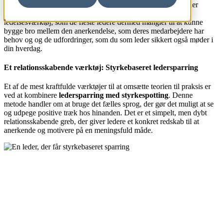
teams iboende styrker kan man skabe en vedvarende kultur, der
fremmer arbejdsglæde og motivation. De
24 styrker
er det
ledelsesværktøj, som de fleste ledere dermed mangler til at kunne
bygge bro mellem den anerkendelse, som deres medarbejdere har
behov og og de udfordringer, som du som leder sikkert også møder i
din hverdag.
Et relationsskabende værktøj: Styrkebaseret ledersparring
Et af de mest kraftfulde værktøjer til at omsætte teorien til praksis er
ved at kombinere
ledersparring med styrkespotting
. Denne
metode handler om at bruge det fælles sprog, der gør det muligt at se
og udpege positive træk hos hinanden. Det er et simpelt, men dybt
relationsskabende greb, der giver ledere et konkret redskab til at
anerkende og motivere på en meningsfuld måde.