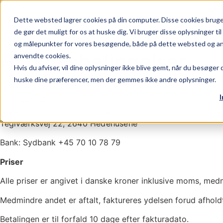
Skip
to
Dette websted lagrer cookies på din computer. Disse cookies bruges
content
de gør det muligt for os at huske dig. Vi bruger disse oplysninger ti
0,00
kr.
0
Cart
og målepunkter for vores besøgende, både på dette websted og andre
Handelsbetingelser
anvendte cookies.
Hvis du afviser, vil dine oplysninger ikke blive gemt, når du besøger
huske dine præferencer, men der gemmes ikke andre oplysninger.
StyrkeLeder ApS
I
CVR: 44024020
Styrkeleder v/ Jesper Schack Clausen og Christina Schack
Teglværksvej 22,
2640 Hedehusene
Bank: Sydbank +45 70 10 78 79
Priser
Alle priser er angivet i danske kroner inklusive moms, med
Medmindre andet er aftalt, faktureres ydelsen forud afhold
Betalingen er til forfald 10 dage efter fakturadato.