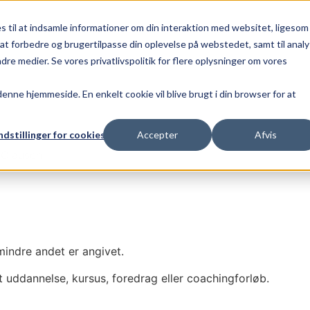
 til at indsamle informationer om din interaktion med websitet, ligesom
l at forbedre og brugertilpasse din oplevelse på webstedet, samt til anal
 medier. Se vores privatlivspolitik for flere oplysninger om vores
 denne hjemmeside. En enkelt cookie vil blive brugt i din browser for at
ndstillinger for cookies
Accepter
Afvis
 Clausen
mindre andet er angivet.
t uddannelse, kursus, foredrag eller coachingforløb.