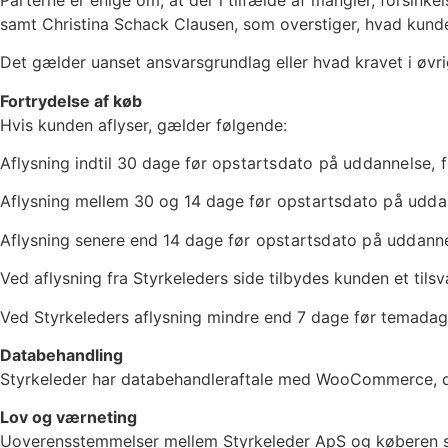
samt Christina Schack Clausen, som overstiger, hvad kunden
Det gælder uanset ansvarsgrundlag eller hvad kravet i øvri
Fortrydelse af køb
Hvis kunden aflyser, gælder følgende:
Aflysning indtil 30 dage før
opstartsdato
på
uddannelse, f
Aflysning mellem 30 og 14 dage
før
opstartsdato
på
udda
Aflysning senere end 14 dage
før
opstartsdato
på
uddanne
Ved aflysning fra Styrkeleders side tilbydes kunden et til
Ved Styrkeleders aflysning mindre end 7 dage før temadag 
Databehandling
Styrkeleder har databehandleraftale med WooCommerce, der
Lov og værneting
Uoverensstemmelser mellem Styrkeleder ApS og køberen ska