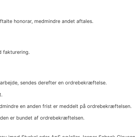
aftalte honorar, medmindre andet aftales.
 fakturering.
arbejde, sendes derefter en ordrebekræftelse.
t.
dmindre en anden frist er meddelt på ordrebekræftelsen.
nden er bundet af ordrebekræftelsen.
tes krav imod StyrkeLeder ApS og/eller Jesper Schack Clausen