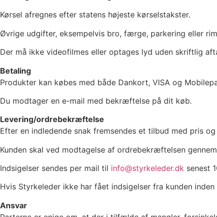
Kørsel afregnes efter statens højeste kørselstakster.
Øvrige udgifter, eksempelvis bro, færge, parkering eller ri
Der må ikke videofilmes eller optages lyd uden skriftlig af
Betaling
Produkter kan købes med både Dankort, VISA og Mobilepay.
Du modtager en e-mail med bekræftelse på dit køb.
Levering/ordrebekræftelse
Efter en indledende snak fremsendes et tilbud med pris og
Kunden skal ved modtagelse af ordrebekræftelsen gennemgå
Indsigelser sendes per mail til
info@styrkeleder.dk
senest 1
Hvis Styrkeleder ikke har fået indsigelser fra kunden ind
Ansvar
Parterne er enige om, at der i tilfælde af mangler, forsinke