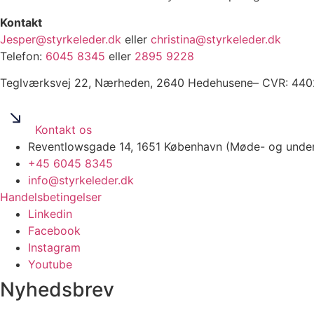
Kontakt
Jesper@styrkeleder.dk
eller
christina@styrkeleder.dk
Telefon:
6045 8345
eller
2895 9228
Teglværksvej 22, Nærheden, 2640 Hedehusene– CVR: 440
Kontakt os
Reventlowsgade 14, 1651 København (Møde- og undervi
+45 6045 8345
info@styrkeleder.dk
Handelsbetingelser
Linkedin
Facebook
Instagram
Youtube
Nyhedsbrev