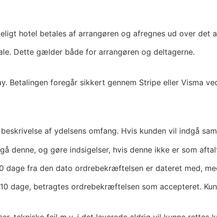
meligt hotel betales af arrangøren og afregnes ud over det 
tale. Dette gælder både for arrangøren og deltagerne.
 Betalingen foregår sikkert gennem Stripe eller Visma ved
 beskrivelse af ydelsens omfang. Hvis kunden vil indgå sam
 denne, og gøre indsigelser, hvis denne ikke er som aftal
0 dage fra den dato ordrebekræftelsen er dateret med, me
en 10 dage, betragtes ordrebekræftelsen som accepteret. Ku
lser, tekniske fejl m.v. i det leverede aldrig vil kunne ret