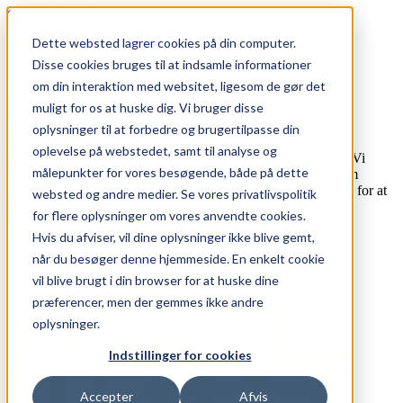
Skip to content
Dette websted lagrer cookies på din computer.
Disse cookies bruges til at indsamle informationer
0,00
kr.
0
Cart
om din interaktion med websitet, ligesom de gør det
muligt for os at huske dig. Vi bruger disse
Styrkeledelse er fremtidens ledelse
oplysninger til at forbedre og brugertilpasse din
oplevelse på webstedet, samt til analyse og
Vi styrker ledere og udvikler medarbejdere via deres styrker. Vi
målepunkter for vores besøgende, både på dette
giver ledere værktøjer til at udvikle og udnytte de styrker, som
medarbejderne allerede besidder og være mere anerkendende for at
websted og andre medier. Se vores privatlivspolitik
skabe en mere effektiv organisation.
for flere oplysninger om vores anvendte cookies.
Kom igang
Hvis du afviser, vil dine oplysninger ikke blive gemt,
når du besøger denne hjemmeside. En enkelt cookie
vil blive brugt i din browser for at huske dine
præferencer, men der gemmes ikke andre
oplysninger.
Indstillinger for cookies
Accepter
Afvis