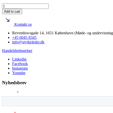
Foredrag:
Styrkecoaching
Add to cart
quantity
Kontakt os
Reventlowsgade 14, 1651 København (Møde- og undervisningsl
+45 6045 8345
info@styrkeleder.dk
Handelsbetingelser
Linkedin
Facebook
Instagram
Youtube
Nyhedsbrev