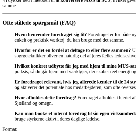
Vi dykker ned i metoden til at
konvertere MUS til SUS
, hvilket giv
samme.
Ofte stillede spørgsmål (FAQ)
Hvem henvender foredraget sig til?
Foredraget er for både ny
enkelt og praktisk værktøj, du kan bruge med det samme.
Hvorfor er det en fordel at deltage to eller flere sammen?
Ud
spørgeteknikker bliver en naturlig del af jeres fælles ledelseshv
Hvilket konkret udbytte får jeg med hjem til mine MUS-sa
praksis, så du går hjem med værktøjer, der skaber reel energi og
Er foredraget relevant, hvis jeg allerede kender til de 24 st
og aktiverer det potentiale hos medarbejderen, som ofte overses
Hvor afholdes dette foredrag?
Foredraget afholdes i hjertet 
Sjælland og omegn.
Kan man booke et internt foredrag til sin egen virksomhed
bruge styrkerne aktivt i deres daglige ledelse.
Format: