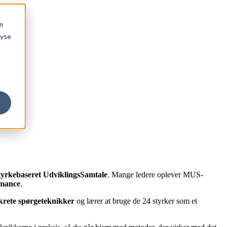
m
lyse
tyrkebaseret UdviklingsSamtale
. Mange ledere oplever MUS-
rmance
.
krete spørgeteknikker
og lærer at bruge de 24 styrker som et