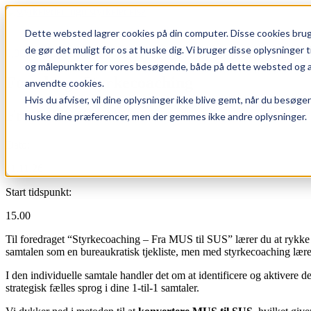
Skip
to
Dette websted lagrer cookies på din computer. Disse cookies bruge
content
de gør det muligt for os at huske dig. Vi bruger disse oplysninger 
0,00
kr.
0
Cart
og målepunkter for vores besøgende, både på dette websted og andr
Foredrag: Styrkecoaching
anvendte cookies.
Hvis du afviser, vil dine oplysninger ikke blive gemt, når du besøge
Fra MUS til SUS
huske dine præferencer, men der gemmes ikke andre oplysninger.
Dato:
11.11.26
Start tidspunkt:
15.00
Til foredraget “Styrkecoaching – Fra MUS til SUS” lærer du at rykke f
samtalen som en bureaukratisk tjekliste, men med styrkecoaching lærer
I den individuelle samtale handler det om at identificere og aktivere 
strategisk fælles sprog i dine 1-til-1 samtaler.