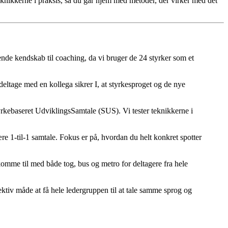
teknikkerne i praksis, så du går hjem med metoder, der virker med det
nde kendskab til coaching, da vi bruger de 24 styrker som et
 deltage med en kollega sikrer I, at styrkesproget og de nye
yrkebaseret UdviklingsSamtale (SUS). Vi tester teknikkerne i
 1-til-1 samtale. Fokus er på, hvordan du helt konkret spotter
omme til med både tog, bus og metro for deltagere fra hele
fektiv måde at få hele ledergruppen til at tale samme sprog og