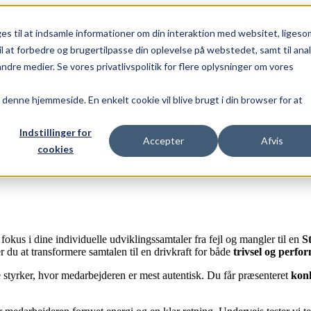
s til at indsamle informationer om din interaktion med websitet, ligeso
til at forbedre og brugertilpasse din oplevelse på webstedet, samt til ana
e medier. Se vores privatlivspolitik for flere oplysninger om vores
r denne hjemmeside. En enkelt cookie vil blive brugt i din browser for at
Indstillinger for
Accepter
Afvis
cookies
okus i dine individuelle udviklingssamtaler fra fejl og mangler til en
S
 du at transformere samtalen til en drivkraft for både
trivsel og perfo
de styrker, hvor medarbejderen er mest autentisk. Du får præsenteret
kon