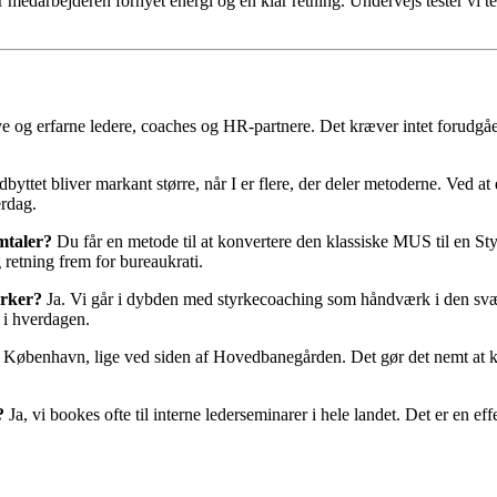
er medarbejderen fornyet energi og en klar retning. Undervejs tester vi 
e og erfarne ledere, coaches og HR-partnere. Det kræver intet forudgåe
byttet bliver markant større, når I er flere, der deler metoderne. Ved at
erdag.
mtaler?
Du får en metode til at konvertere den klassiske MUS til en St
 retning frem for bureaukrati.
yrker?
Ja. Vi går i dybden med styrkecoaching som håndværk i den svære
 i hverdagen.
af København, lige ved siden af Hovedbanegården. Det gør det nemt at k
?
Ja, vi bookes ofte til interne lederseminarer i hele landet. Det er en ef