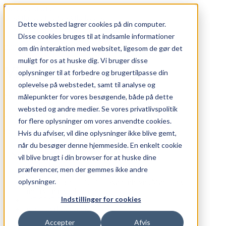
Skip to content
Dette websted lagrer cookies på din computer.
Disse cookies bruges til at indsamle informationer
0,00
kr.
0
Cart
om din interaktion med websitet, ligesom de gør det
muligt for os at huske dig. Vi bruger disse
Video Eksempel
oplysninger til at forbedre og brugertilpasse din
oplevelse på webstedet, samt til analyse og
målepunkter for vores besøgende, både på dette
Med player controls
websted og andre medier. Se vores privatlivspolitik
Uden player controls
for flere oplysninger om vores anvendte cookies.
9:16 format
Hvis du afviser, vil dine oplysninger ikke blive gemt,
når du besøger denne hjemmeside. En enkelt cookie
vil blive brugt i din browser for at huske dine
Kontakt os
præferencer, men der gemmes ikke andre
oplysninger.
Reventlowsgade 14, 1651 København (Møde- og
undervisningslokaler på 5. sal)
Indstillinger for cookies
+45 6045 8345
info@styrkeleder.dk
Accepter
Afvis