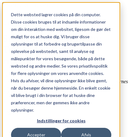
Skip
to
Dette websted lagrer cookies på din computer.
content
Disse cookies bruges til at indsamle informationer
0,00
kr.
0
Cart
om din interaktion med websitet, ligesom de gør det
Styrkelederudannelsen:
muligt for os at huske dig. Vi bruger disse
oplysninger til at forbedre og brugertilpasse din
Tryghed og kærlighed i
oplevelse på webstedet, samt til analyse og
rummet
målepunkter for vores besøgende, både på dette
websted og andre medier. Se vores privatlivspolitik
for flere oplysninger om vores anvendte cookies.
“Konceptet er fantastisk til teamudvikling (…og…)
Hvis du afviser, vil dine oplysninger ikke blive gemt,
teamsamarbejde, veksling mellem teori og øvelser, undervisernes
evne til at skabe tryghed og kærlighed i rummet og blandt
når du besøger denne hjemmeside. En enkelt cookie
deltagerne.”
vil blive brugt i din browser for at huske dine
præferencer, men der gemmes ikke andre
Tagged
forside
,
uddannelse
oplysninger.
Kontakt os
Indstillinger for cookies
Reventlowsgade 14, 1651 København (Møde- og
undervisningslokaler på 5. sal)
Accepter
Afvis