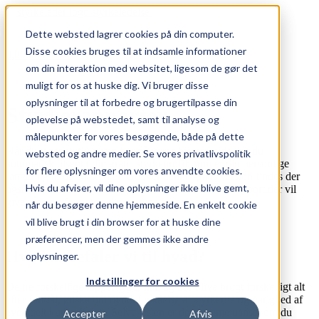
Skip
to
Dette websted lagrer cookies på din computer.
content
Disse cookies bruges til at indsamle informationer
0,00
kr.
0
Cart
om din interaktion med websitet, ligesom de gør det
muligt for os at huske dig. Vi bruger disse
oplysninger til at forbedre og brugertilpasse din
Styrkerapporter
oplevelse på webstedet, samt til analyse og
målepunkter for vores besøgende, både på dette
Når du tager styrketesten her på vores hjemmeside, får du
websted og andre medier. Se vores privatlivspolitik
automatisk tilsendt din gratis styrkeprofil, som er din personlige
for flere oplysninger om vores anvendte cookies.
rangering af de 24 styrker. Udover denne gratis version findes der
Hvis du afviser, vil dine oplysninger ikke blive gemt,
også to udvidede styrkerapporter. Læs her hvilken rapport der vil
give mening for netop dig og dine medarbejdere.
når du besøger denne hjemmeside. En enkelt cookie
vil blive brugt i din browser for at huske dine
præferencer, men der gemmes ikke andre
Hvad anbefaler vi til hvad?
oplysninger.
Indstillinger for cookies
De tre forskellige rapporttyper kan og bør blive brugt forskelligt alt
efter formål, ønske om dybdeforståelse af styrkerne og varighed af
eventuelt kursusforløb. Selve testen er den samme uanset om du
Accepter
Afvis