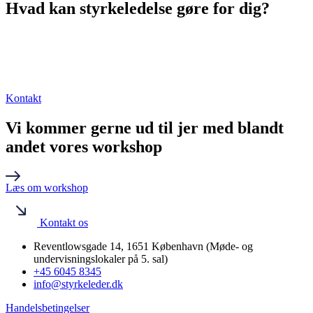
Hvad kan styrkeledelse gøre for dig?
Er du blevet nysgerrig på hvad styrkeledelse og styrke rapporter kan
gøre for dig og din organisation.
Så giv os et kald, så vi kan finde den bedste løsning til dig.
Kontakt
Vi kommer gerne ud til jer med blandt
andet vores workshop
Læs om workshop
Kontakt os
Reventlowsgade 14, 1651 København (Møde- og
undervisningslokaler på 5. sal)
+45 6045 8345
info@styrkeleder.dk
Handelsbetingelser