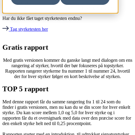
vælger den ene eller den anden rapporttype, der dog giver
forskellige indblik, data og detaljegrad i din styrkerangering.
Har du ikke fået taget styrketesten endnu?
Tag styrketesten her
Gratis rapport
Med gratis versionen kommer du ganske langt med dialogen om ens
rangering af styrker, hvortil der bør fokuseres på topstyrker.
Rapporten rangerer styrkerne fra nummer 1 til nummer 24, hvortil
der for hver styrker følger en kort beskrivelse af styrken.
TOP 5 rapport
Med denne rapport får du samme rangering fra 1 til 24 som du
finder i gratis versionen, men nu kan du se din score for hver enkelt
styrke. Du kan score mellem 1,0 og 5,0 for hver styrke og i
rapporten får du et oversigtsark med data over den præcise score for
den enkelt styrke helt ned til 0,25 procentpoint.
Rapporten starter med en introduktion til udtrykket signaturstyrker