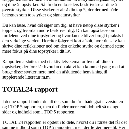
og dine 5 topstyrker. Så får du en to-siders beskrivelse af dine 5
øverste styrker. Disse styrker er altså din top 5, der dermed både
betegnes som topstyrker og signaturstyrker.
Du kan læse, hvad dét siger om dig, at have netop disse styrker i
toppen, og hvordan andre beskriver dig. Du kan også læse om
fordelene ved dine topstyrker og hvordan de bliver brugt i praksis i
den virkelige verden. Herefter følger et kort afsnit, hvor du selv kan
skrive dine refleksioner ned om den enkelte styrke og dermed sætte
mere fokus på dine topstyrker i dit liv.
Rapporten afsluttes med et aktivitetsskema for hver af dine 5
topstyrker, der foreslår hvordan du aktivt kan komme i gang med at
bruge disse styrker mere med en afsluttende henvisning til
supplerende litteratur m.m.
TOTAL24 rapport
I denne rapport finder du alt det, som du får i både gratis versionen
og i TOP 5 rapporten, men du finder mere end dobbelt så mange
sider og indhold som i TOP 5 rapporten.
TOTAL 24 rapporten er opdelt i to dele, hvoraf du i første del får det
samme indhold som i TOP 5 rapporten, men der følger mere til. Her