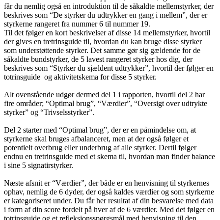
får du nemlig også en introduktion til de såkaldte mellemstyrker, der
beskrives som “De styrker du udtrykker en gang i mellem”, der er
styrkerne rangeret fra nummer 6 til nummer 19.
Til det følger en kort beskrivelser af disse 14 mellemstyrker, hvortil
der gives en tretrinsguide til, hvordan du kan bruge disse styrker
som understøttende styrker. Det samme gør sig gældende for de
såkaldte bundstyrker, de 5 lavest rangeret styrker hos dig, der
beskrives som “Styrker du sjældent udtrykker”, hvortil der følger en
totrinsguide og aktivitetskema for disse 5 styrker.
Alt ovenstående udgør dermed del 1 i rapporten, hvortil del 2 har
fire områder; “Optimal brug”, “Værdier”, “Oversigt over udtrykte
styrker” og “Trivselsstyrker”.
Del 2 starter med “Optimal brug”, der er en påmindelse om, at
styrkerne skal bruges afbalanceret, men at der også følger et
potentielt overbrug eller underbrug af alle styrker. Dertil følger
endnu en tretrinsguide med et skema til, hvordan man finder balance
i sine 5 signatirstyrker.
Næste afsnit er “Værdier”, der både er en henvisning til styrkernes
ophav, nemlig de 6 dyder, der også kaldes værdier og som styrkerne
er kategoriseret under. Du får her resultat af din besvarelse med data
i form af din score fordelt på hver af de 6 værdier. Med det følger en
totrinsguide og et refleksionsspørgsmål med henvisning til den